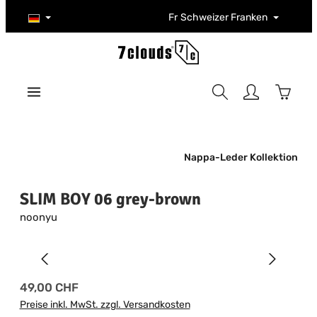
Zum Hauptinhalt springen
Fr
Schweizer Franken
Warenk
Nappa-Leder Kollektion
SLIM BOY 06 grey-brown
noonyu
Bildergalerie überspringen
Regulärer Preis:
49,00 CHF
Preise inkl. MwSt. zzgl. Versandkosten