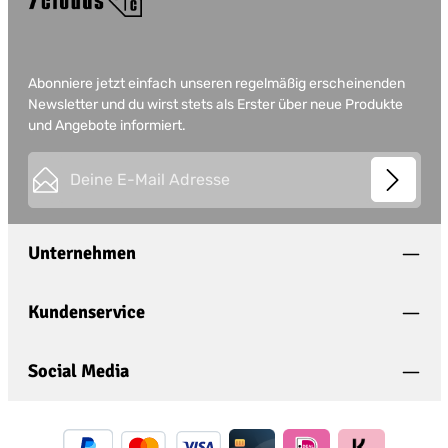
Abonniere jetzt einfach unseren regelmäßig erscheinenden
Newsletter und du wirst stets als Erster über neue Produkte
und Angebote informiert.
E-Mail-Adresse*
This site is protected by
Friendly Captcha
and its
Privacy
Datenschutz
Policy
and
Terms of Use
apply.
Die mit einem Stern (*) markierten Felder sind
Unternehmen
Ich habe die
Datenschutzbestimmungen
zur
Pflichtfelder.
Kenntnis genommen und die
AGB
gelesen und
bin mit ihnen einverstanden.
*
Kundenservice
Social Media