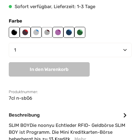
Sofort verfügbar, Lieferzeit: 1-3 Tage
auswählen
Farbe
black-grey
brown-red
grey-blue
grey-brown
mauve-cranberry
navy-sky blue
teal green-sage green
Produkt Anzahl: Gib den gewünschten Wert ein od
In den Warenkorb
Produktnummer:
7cl n-sb06
Beschreibung
SLIM BOYDie noonyu Echtleder RFID- Geldbörse SLIM
BOY ist Programm. Die Mini Kreditkarten-Börse
beherbergt bis zu 13 Kreditk…
Mehr