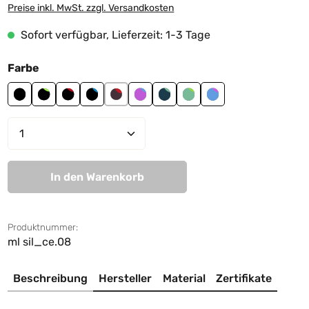
Preise inkl. MwSt. zzgl. Versandkosten
Sofort verfügbar, Lieferzeit: 1-3 Tage
auswählen
Farbe
black
black-lime green
black-red
black-sky blue
brown-red
mauve-sky blue
navy-sage green
sage green-lime green
sky blue-mauve
Produkt Anzahl: Gib den gewünschten We
In den Warenkorb
Produktnummer:
ml sil_ce.08
Beschreibung
Hersteller
Material
Zertifikate