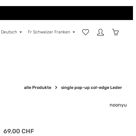
Du hast 0 Produkte auf d
Warenkorb
Deutsch
Fr
Schweizer Franken
E
alle Produkte
single pop-up col-edge Leder
noonyu
Regulärer Preis:
69,00 CHF