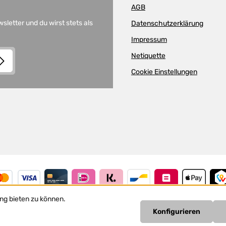
AGB
letter und du wirst stets als
Datenschutzerklärung
Impressum
Netiquette
Cookie Einstellungen
and
Terms of Use
apply.
lder.
nis
n
ng bieten zu können.
Konfigurieren
Vertrag widerrufen