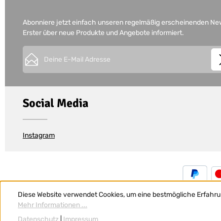
Abonniere jetzt einfach unseren regelmäßig erscheinenden News
Erster über neue Produkte und Angebote informiert.
E-Mail-Adresse*
This site is protected by
Friendly Captcha
and its
Privacy Policy
Datenschutz
Die mit einem Stern (*) markierten Felder sind Pflichtfe
Ich habe die
Datenschutzbestimmungen
zur Kennt
Social Media
genommen und die
AGB
gelesen und bin mit ihne
einverstanden.
*
Instagram
Diese Website verwendet Cookies, um eine bestmögliche Erfahru
Mehr Informationen ...
Datenschutz
|
Impressum