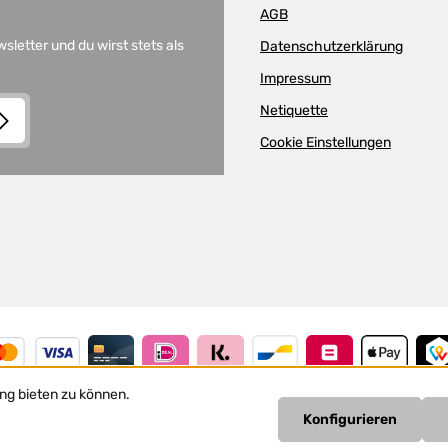
AGB
letter und du wirst stets als
Datenschutzerklärung
Impressum
Netiquette
Cookie Einstellungen
and
Terms of Use
apply.
lder.
nis
n
ng bieten zu können.
Konfigurieren
Vertrag widerrufen