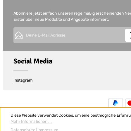
Abonniere jetzt einfach unseren regelmäßig erscheinenden News
Erster über neue Produkte und Angebote informiert.
E-Mail-Adresse*
This site is protected by
Friendly Captcha
and its
Privacy Policy
Datenschutz
Die mit einem Stern (*) markierten Felder sind Pflichtfe
Ich habe die
Datenschutzbestimmungen
zur Kennt
Social Media
genommen und die
AGB
gelesen und bin mit ihne
einverstanden.
*
Instagram
Diese Website verwendet Cookies, um eine bestmögliche Erfahru
Mehr Informationen ...
Datenschutz
|
Impressum