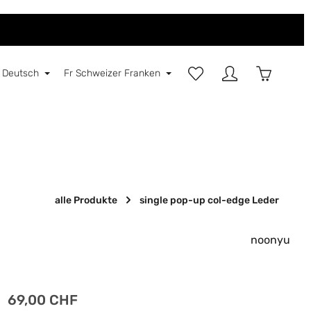
Du hast 0 Produkte auf d
Warenkorb
Deutsch
Fr
Schweizer Franken
E
alle Produkte
single pop-up col-edge Leder
noonyu
Regulärer Preis:
69,00 CHF