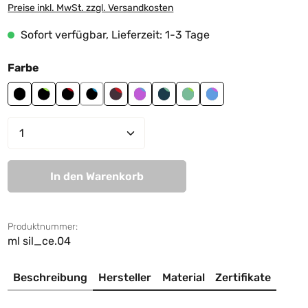
Preise inkl. MwSt. zzgl. Versandkosten
Sofort verfügbar, Lieferzeit: 1-3 Tage
auswählen
Farbe
black
black-lime green
black-red
black-sky blue
brown-red
mauve-sky blue
navy-sage green
sage green-lime green
sky blue-mauve
Produkt Anzahl: Gib den gewünschten We
In den Warenkorb
Produktnummer:
ml sil_ce.04
Beschreibung
Hersteller
Material
Zertifikate